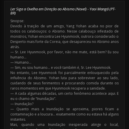
Ler Siga a Ovelha em Direção ao Abismo (Novel) - Yaoi Mangá (PT-
BR)
Sinopse:
Devido à traição de um amigo, Yang Yohan acaba no pior de
todos os calabouços: o Abismo. Nesse calabouço infestado de
monstros, Yohan encontra Lee Hyunmook, outrora considerado o
Desperto mais forte da Coreia, que desapareceu no Abismo anos
atrás.
— Sr. Lee Hyunmook, por favor, não me mate, está bem? Eu sou
humano…
— Humano…
— Sim, eu sou humano… e você também é, Sr. Lee Hyunmook.
No entanto, Lee Hyunmook foi parcialmente enlouquecido pela
influência do Abismo. Yohan luta para sobreviver ao seu lado,
cuidando de seus ferimentos e procurando comida durante os
raros momentos em que Hyunmook recupera a sanidade.
— A cada algumas décadas, um certo fenômeno acontece aqui. E
eu o chamo de “Inundação”.
— Inundação?
— Quanto mais a Inundação se aproxima, piores ficam a
contaminação e a loucura… exatamente como eu estava há alguns
instantes.
Mas, quando uma Inundação inesperada atinge o local,