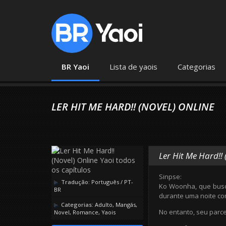
BR Yaoi
Lista de yaois
Categorias
LER HIT ME HARD!! (NOVEL) ONLINE
Ler Hit Me Hard!!
Sinpse:
Tradução:
Português / PT-
Ko Woonha, que busc
BR
durante uma noite co
Categorias:
Adulto
,
Mangás
,
No entanto, seu parce
Novel
,
Romance
,
Yaois