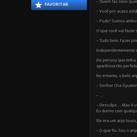
– Quem faz sexo qua
FAVORITAR
– Você por acaso est
– Pode? Somos ambo
O que você vai fazer
– Tudo bem. Fazer por
Independentemente d
Ele pensou que tinha
aparência tão perfeit
No entanto, o belo a
– Senhor Cha Gyuwon
– …
– Desculpe…. Mas é v
Eu durmo com qualqu
Ele era um anjo louco
– O que foi. Sou o an