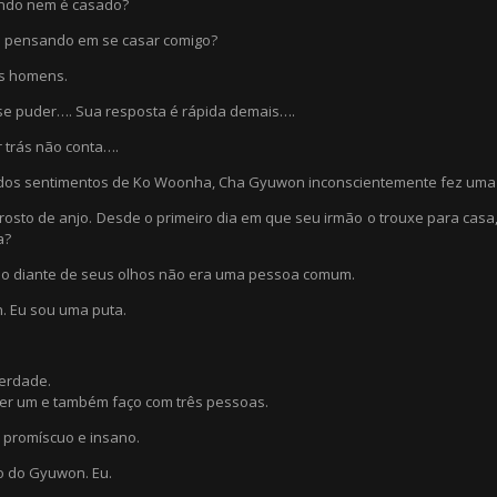
ndo nem é casado?
á pensando em se casar comigo?
s homens.
 se puder…. Sua resposta é rápida demais….
 trás não conta….
os sentimentos de Ko Woonha, Cha Gyuwon inconscientemente fez uma c
 rosto de anjo. Desde o primeiro dia em que seu irmão o trouxe para cas
a?
njo diante de seus olhos não era uma pessoa comum.
. Eu sou uma puta.
erdade.
er um e também faço com três pessoas.
, promíscuo e insano.
jo do Gyuwon. Eu.