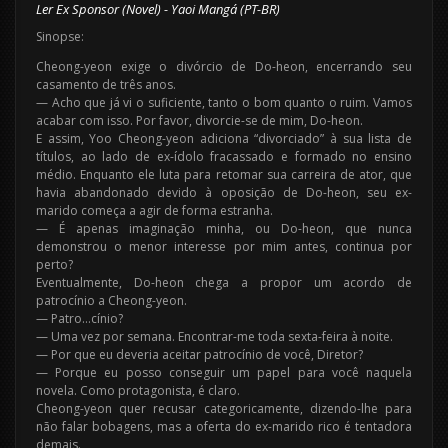
Ler Ex Sponsor (Novel) - Yaoi Mangá (PT-BR)
Sinopse:
Cheong-yeon exige o divórcio de Do-heon, encerrando seu
casamento de três anos.
— Acho que já vi o suficiente, tanto o bom quanto o ruim. Vamos
acabar com isso. Por favor, divorcie-se de mim, Do-heon.
E assim, Yoo Cheong-yeon adiciona “divorciado” à sua lista de
títulos, ao lado de ex-ídolo fracassado e formado no ensino
médio. Enquanto ele luta para retomar sua carreira de ator, que
havia abandonado devido à oposição de Do-heon, seu ex-
marido começa a agir de forma estranha.
— É apenas imaginação minha, ou Do-heon, que nunca
demonstrou o menor interesse por mim antes, continua por
perto?
Eventualmente, Do-heon chega a propor um acordo de
patrocínio a Cheong-yeon.
— Patro…cínio?
— Uma vez por semana. Encontrar-me toda sexta-feira à noite.
— Por que eu deveria aceitar patrocínio de você, Diretor?
— Porque eu posso conseguir um papel para você naquela
novela. Como protagonista, é claro.
Cheong-yeon quer recusar categoricamente, dizendo-lhe para
não falar bobagens, mas a oferta do ex-marido rico é tentadora
demais.