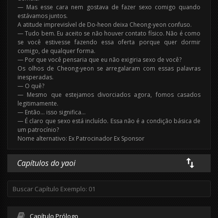
— Mas esse cara nem gostava de fazer sexo comigo quando
estávamos juntos.
A atitude imprevisível de Do-heon deixa Cheong-yeon confuso.
— Tudo bem. Eu aceito se não houver contato físico. Não é como
se você estivesse fazendo essa oferta porque quer dormir
comigo, de qualquer forma.
— Por que você pensaria que eu não exigiria sexo de você?
Os olhos de Cheong-yeon se arregalaram com essas palavras
inesperadas.
— O quê?
— Mesmo que estejamos divorciados agora, fomos casados
legitimamente.
— Então… isso significa…
— É claro que sexo está incluído. Essa não é a condição básica de
um patrocínio?
Nome alternativo: Ex Patrocinador Ex Sponsor
Capítulos do yaoi
Capítulo Prólogo