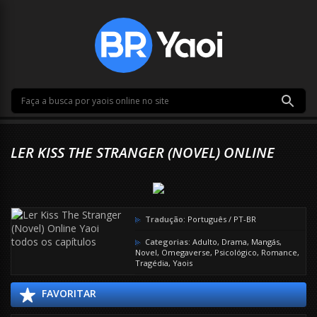
LER KISS THE STRANGER (NOVEL) ONLINE
Tradução:
Português / PT-BR
Categorias:
Adulto
,
Drama
,
Mangás
,
Novel
,
Omegaverse
,
Psicológico
,
Romance
,
Tragédia
,
Yaois
FAVORITAR