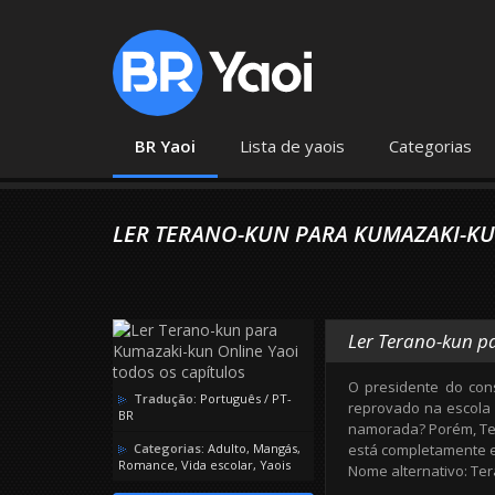
BR Yaoi
Lista de yaois
Categorias
LER TERANO-KUN PARA KUMAZAKI-K
Ler Terano-kun p
O presidente do cons
Tradução:
Português / PT-
reprovado na escola
BR
namorada? Porém, Ter
Categorias:
Adulto
,
Mangás
,
está completamente 
Romance
,
Vida escolar
,
Yaois
Nome alternativo: Te