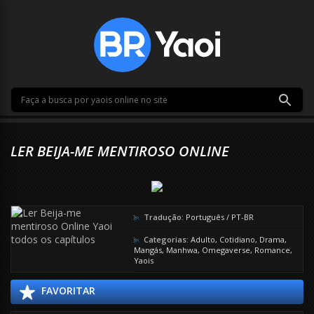
LER BEIJA-ME MENTIROSO ONLINE
Tradução:
Português / PT-BR
Categorias:
Adulto
,
Cotidiano
,
Drama
,
Mangás
,
Manhwa
,
Omegaverse
,
Romance
,
Yaois
FAVORITAR