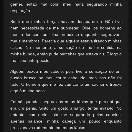
gemer, então mal cobri meu nariz segurando minha
respiração.
Senti que minhas forças haviam desaparecido. Não tive
nem necessidade de me submeter. Olhei os homens ao
meu redor com um olhar nebuloso enquanto seguravam
meus membros. Parecia que alguém estava tirando minhas
calças. No momento, a sensação de frio foi sentida na
minha bunda, então pude perceber que estava nu. E logo o
frio ficou entorpecido.
Alguém puxou meu cabelo, pois tive a sensação de um
puxão brusco no meu couro cabeludo, mas isso não foi
tudo. O homem que me fez cair como um cachorro trouxe
algo à minha boca.
Foi só quando chegou aos meus lábios que percebi que
era um pênis. Sinto um gosto amargo, tentei evitá-lo. No
entanto, como ele está me segurando pelos cabelos,
apenas balancei minha cabeça um pouco enquanto
pressionava rudemente em meus lábios.