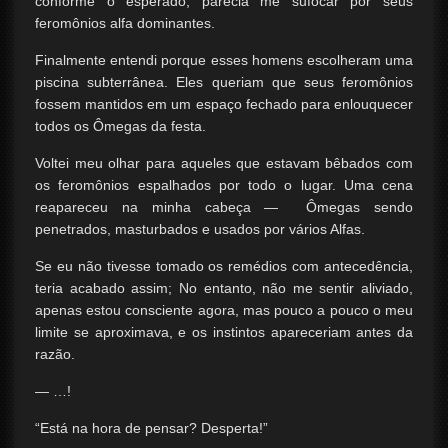
conforme o esperado, parecia me sufocar por seus
feromônios alfa dominantes.
Finalmente entendi porque esses homens escolheram uma
piscina subterrânea. Eles queriam que seus feromônios
fossem mantidos em um espaço fechado para enlouquecer
todos os Ômegas da festa.
Voltei meu olhar para aqueles que estavam bêbados com
os feromônios espalhados por todo o lugar. Uma cena
reapareceu na minha cabeça — Ômegas sendo
penetrados, masturbados e usados por vários Alfas.
Se eu não tivesse tomado os remédios com antecedência,
teria acabado assim; No entanto, não me sentir aliviado,
apenas estou consciente agora, mas pouco a pouco o meu
limite se aproximava, e os instintos apareceriam antes da
razão.
— …!
“Está na hora de pensar? Desperta!”