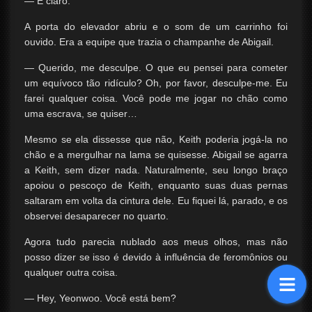
— É claro.
A porta do elevador abriu e o som de um carrinho foi
ouvido. Era a equipe que trazia o champanhe de Abigail.
— Querido, me desculpe. O que eu pensei para cometer
um equívoco tão ridículo? Oh, por favor, desculpe-me. Eu
farei qualquer coisa. Você pode me jogar no chão como
uma escrava, se quiser…
Mesmo se ela dissesse que não, Keith poderia jogá-la no
chão e a mergulhar na lama se quisesse. Abigail se agarra
a Keith, sem dizer nada. Naturalmente, seu longo braço
apoiou o pescoço de Keith, enquanto suas duas pernas
saltaram em volta da cintura dele. Eu fiquei lá, parado, e os
observei desaparecer no quarto.
Agora tudo parecia nublado aos meus olhos, mas não
posso dizer se isso é devido à influência de feromônios ou
qualquer outra coisa.
— Hey, Yeonwoo. Você está bem?