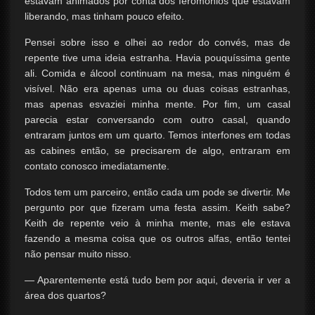
estavam animados por conta dos feromônios que estavam
liberando, mas tinham pouco efeito.
Pensei sobre isso e olhei ao redor do convés, mas de
repente tive uma ideia estranha. Havia pouquíssima gente
ali. Comida e álcool continuam na mesa, mas ninguém é
visível. Não era apenas uma ou duas coisas estranhas,
mas apenas esvaziei minha mente. Por fim, um casal
parecia estar conversando com outro casal, quando
entraram juntos em um quarto. Temos interfones em todas
as cabines então, se precisarem de algo, entraram em
contato conosco imediatamente.
Todos tem um parceiro, então cada um pode se divertir. Me
pergunto por que fizeram uma festa assim. Keith sabe?
Keith de repente veio à minha mente, mas ele estava
fazendo a mesma coisa que os outros alfas, então tentei
não pensar muito nisso.
— Aparentemente está tudo bem por aqui, deveria ir ver a
área dos quartos?