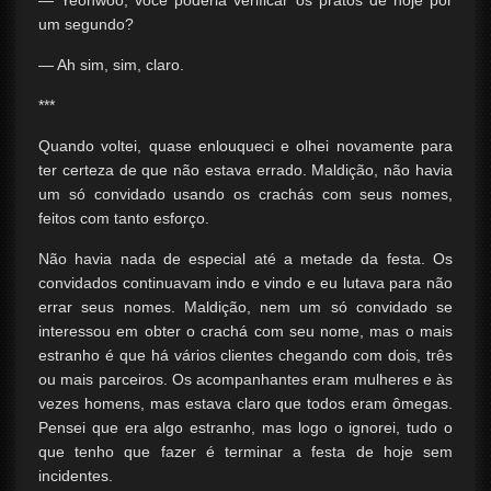
— Yeonwoo, você poderia verificar os pratos de hoje por
um segundo?
— Ah sim, sim, claro.
***
Quando voltei, quase enlouqueci e olhei novamente para
ter certeza de que não estava errado. Maldição, não havia
um só convidado usando os crachás com seus nomes,
feitos com tanto esforço.
Não havia nada de especial até a metade da festa. Os
convidados continuavam indo e vindo e eu lutava para não
errar seus nomes. Maldição, nem um só convidado se
interessou em obter o crachá com seu nome, mas o mais
estranho é que há vários clientes chegando com dois, três
ou mais parceiros. Os acompanhantes eram mulheres e às
vezes homens, mas estava claro que todos eram ômegas.
Pensei que era algo estranho, mas logo o ignorei, tudo o
que tenho que fazer é terminar a festa de hoje sem
incidentes.