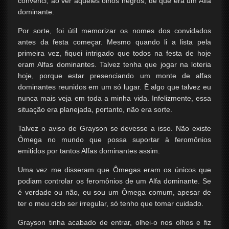
convenci, ao ver aqueles olhos negros, de que era um Alfa
dominante.
Por sorte, foi útil memorizar os nomes dos convidados
antes da festa começar. Mesmo quando li a lista pela
primeira vez, fiquei intrigado que todos na festa de hoje
eram Alfas dominantes. Talvez tenha que jogar na loteria
hoje, porque estar presenciando um monte de alfas
dominantes reunidos em um só lugar. É algo que talvez eu
nunca mais veja em toda a minha vida. Infelizmente, essa
situação era planejada, portanto, não era sorte.
Talvez o aviso de Grayson se devesse a isso. Não existe
Ômega no mundo que possa suportar à feromônios
emitidos por tantos Alfas dominantes assim.
Uma vez me disseram que Ômegas eram os únicos que
podiam controlar os feromônios de um Alfa dominante. Se
é verdade ou não, eu sou um Ômega comum, apesar de
ter o meu ciclo ser irregular, só tenho que tomar cuidado.
Grayson tinha acabado de entrar, olhei-o nos olhos e fiz