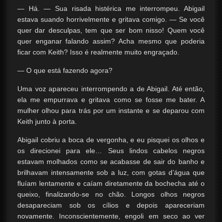
— Há. — Sua risada histérica me interrompeu. Abigail
estava suando horrivelmente e gritava comigo. — Se você
quer dar desculpas, tem que ser bom nisso! Quem você
quer enganar falando assim? Acha mesmo que poderia
ficar com Keith? Isso é realmente muito engraçado.
— O que está fazendo agora?
Uma voz apareceu interrompendo a de Abigail. Até então,
ela me empurrava e gritava como se fosse me bater. A
mulher olhou para trás por um instante e se deparou com
Keith junto à porta.
Abigail cobriu a boca de vergonha, e eu pisquei os olhos e
os direcionei para ele… Seus lindos cabelos negros
estavam molhados como se acabasse de sair do banho e
brilhavam intensamente sob a luz, com gotas d’água que
fluíam lentamente e caíam diretamente da bochecha até o
queixo, finalizando-se no chão. Longos olhos negros
desapareciam sob os cílios e depois apareceriam
novamente. Inconscientemente, engoli em seco ao ver