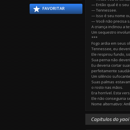
— Então qual é o seu
FAVORITAR
— Tennessee.
— Isso é seu nome o
— Você não precisa s
A criança inclinou a t
Um sequestro involunt
***
Fogo ardia em seus o
Tennessee, eu deveri
Ele respirou fundo, 
Sua perna não deveria
Eu deveria cortar sua
perfeitamente saudáv
Um silêncio sufocante
Suas palmas estavam 
o rosto nas mãos.
Era horrível. Esta ve
Ele não conseguiria s
Nome alternativo: Amb
Capítulos do yaoi