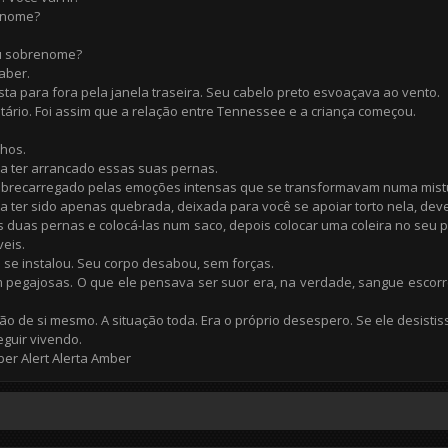
 nome?
u sobrenome?
aber.
esta para fora pela janela traseira. Seu cabelo preto esvoaçava ao vento.
ário. Foi assim que a relação entre Tennessee e a criança começou.
lhos.
a ter arrancado essas suas pernas.
sobrecarregado pelas emoções intensas que se transformavam numa mistu
 ter sido apenas quebrada, deixada para você se apoiar torto nela, deve
s duas pernas e colocá-las num saco, depois colocar uma coleira no seu
eis.
 se instalou. Seu corpo desabou, sem forças.
pegajosas. O que ele pensava ser suor era, na verdade, sangue escorr
rsão de si mesmo. A situação toda. Era o próprio desespero. Se ele desis
eguir vivendo.
er Alert Alerta Amber