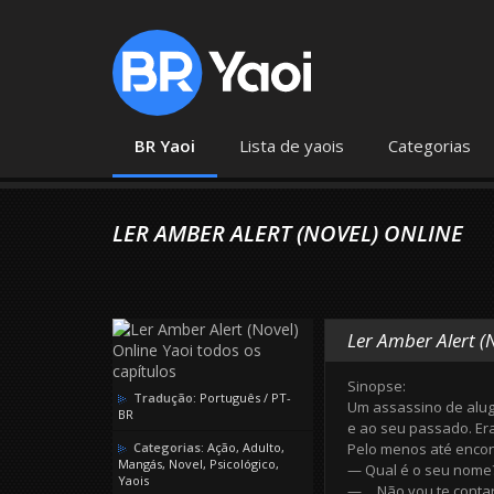
BR Yaoi
Lista de yaois
Categorias
LER AMBER ALERT (NOVEL) ONLINE
Ler Amber Alert (
Sinopse:
Tradução:
Português / PT-
Um assassino de alugu
BR
e ao seu passado. Er
Categorias:
Ação
,
Adulto
,
Pelo menos até encon
Mangás
,
Novel
,
Psicológico
,
— Qual é o seu nome
Yaois
— …Não vou te contar. 