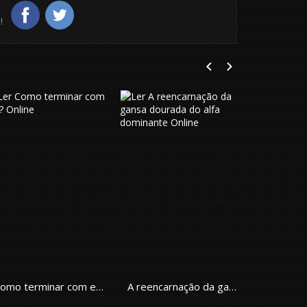
!
Como terminar com ele?
A reencarnação da gansa dourada do alfa dominante
Reluctant En