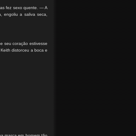
as fez sexo quente. — A
 engoliu a saliva seca,
se seu coração estivesse
 Keith distorceu a boca e
 uma marca em homem tão