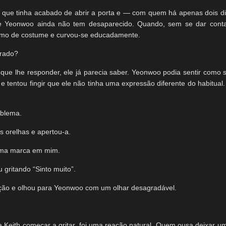
 que tinha acabado de abrir a porta e — com quem há apenas dois di
e Yeonwoo ainda não tem desaparecido. Quando, sem se dar conta,
omo de costume e curvou-se educadamente.
rrado?
ue lhe responder, ele já parecia saber. Yeonwoo podia sentir como 
tentou fingir que ele não tinha uma expressão diferente do habitual.
oblema.
 orelhas e apertou-a.
uma marca em mim.
gritando “Sinto muito”.
ação e olhou para Yeonwoo com um olhar desagradável.
 Keith começar a gritar, foi uma reação natural. Quem ousa deixar