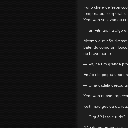
Foi o chefe de Yeonwoo
temperatura corporal d
Yeonwoo se levantou c
— Sr. Pitman, há algo e
Mesmo que não tivesse q
batendo como um louco e 
riu brevemente.
— Ah, há um grande pr
Então ele pegou uma das
— Uma cadela deixou 
Yeonwoo quase tropeçou 
Keith não gostou da re
— O quê? Isso é tudo?
Não demorou muito para