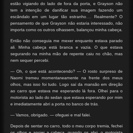
estão vigiando do lado de fora da porta, e Grayson não
tem a intenção de danificar sua imagem fazendo um
escândalo em um lugar tão estranho.… Realmente? O
pensamento de que Grayson não estaria interessado, não
importa como os outros olhassem, balançou minha cabeça.
Então não conseguia me mexer enquanto estava parado
ali. Minha cabeça está branca e vazia. O que estava
segurando na minha mão de repente caiu no chão, mas
nem sequer percebi.
— Oh, o que está acontecendo? — O rosto surpreso de
Naomi tremeu momentaneamente na frente dos meus
olhos, mas isso foi tudo. Logo saí da mansão em direção
ao carro que estava me esperando lá fora. Olhei para o
motorista ao lado do sedan que estava esperando por mim
e imediatamente abri a porta no banco de trás.
— Vamos, obrigado. — ofeguei e mal falei.
Depois de sentar no carro, todo o meu corpo tremia, fechei
os olhos e apoiei a cabeça, quando os abri, o motorista