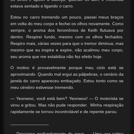
estava sentado e ligando o carro.
Estou no carro tremendo um pouco, passei meus braços
em volta do meu corpo e fechei os olhos novamente. Como
sempre, o aroma dos feromônios de Keith flutuava por
dentro. Respirei fundo, mesmo com os olhos fechados.
Respiro mais, várias vezes para que o tremor diminua; mas
mesmo que eu inspire e expire, não acalmou meu corpo,
seu aroma que me estabiliza não fez efeito hoje.
O motivo é provavelmente porque meu ciclo está se
aproximando. Quando mal ergui as pálpebras, o cenário da
janela do carro apareceu embaçado. Estou tonto como se
meu cérebro estivesse tremendo.
— Yeonwoo, você está bem? Yeonwoo! — O motorista se
virou e gritou. Mas não pude responder. Minha respiração
rapidamente se tornou incontrolável e de repente parou.
________________
— Descanse profundamente de novo. — Uma voz calma