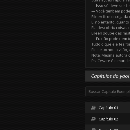
Suas ações impulsiva
— Isso só deve ser f
— Você também pode f
Eileen ficou intrigad
E, no entanto, quanto
Ela descobriu coisas 
Eileen soube das mui
— Eu não pude nem ter
Tudo o que ele fez foi
Ele se tornou o vilão,
Nota: Mesma autora 
Ps: Cesare é o maridi
Capítulos do yaoi
Capítulo 01
Capítulo 02