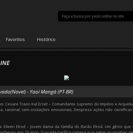
Favoritos
Histórico
INE
vado(Novel) - Yaoi Mangá (PT-BR)
no: Cesare Traon Kal Erzet – Comandante supremo do Império e Arquidu
a, racional, sem oscilações emocionais. Despreza ações não científi
a: Eileen Elrod – Jovem dama da família do Barão Elrod. Um gênio que
onheceu aos 10 anos. Sua vida pacífica começa a se agitar ao receber 