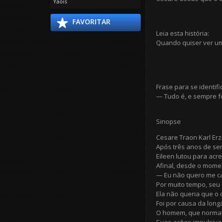
Yaois
FAVORITAR
Leia esta história:
Quando quiser ver u
Frase para se identifi
— Tudo é, e sempre fo
Sinopse
Cesare Traon Karl Er
Após três anos de ser
Eileen lutou para acr
Afinal, desde o mome
— Eu não quero me ca
Por muito tempo, seu 
Ela não queria que o
Foi por causa da long
O homem, que normalm