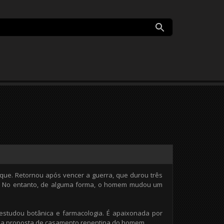
que. Retornou após vencer a guerra, que durou três
cas. No entanto, de alguma forma, o homem mudou um
 estudou botânica e farmacologia. É apaixonada por
uma proposta de casamento repentina do homem.