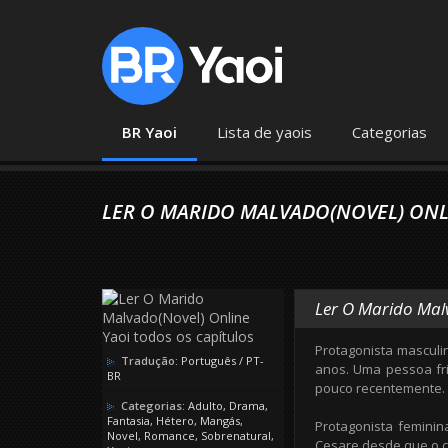
BR Yaoi
Lista de yaois
Categorias
LER O MARIDO MALVADO(NOVEL) ONL
Ler O Marido Mal
Protagonista masculi
Tradução:
Português / PT-
anos. Uma pessoa fri
BR
pouco recentemente.
Categorias:
Adulto
,
Drama
,
Fantasia
,
Hétero
,
Mangás
,
Protagonista feminin
Novel
,
Romance
,
Sobrenatural
,
Cesare desde que o c