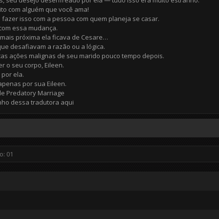
s, seu desejo desenfreado por ela — tudo isso era muito estranho.
eito com alguém que você ama!
azer isso com a pessoa com quem planeja se casar.
a com essa mudança.
 mais próxima ela ficava de Cesare…
que desafiavam a razão ou a lógica.
tas ações malignas de seu marido pouco tempo depois.
 o seu corpo, Eileen.
 por ela.
 apenas por sua Eileen.
de Predatory Marriage
nho dessa tradutora aqui