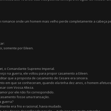
m romance onde um homem mais velho perde completamente a cabeça pel
car:
i, somente por Eileen.
zet, o Comandante Supremo Imperial.
viço na guerra, ele voltou para propor casamento a Eileen.
editar que a proposta de casamento de Cesare era sincera.
nto em que se conheceram, quando ela tinha dez anos, o homem afetuos
sar com Vossa Alteza.
amor por ele não foi correspondido.
 casamento fosse uma transação.
a guerra?
ente era frio e racional, havia mudado.