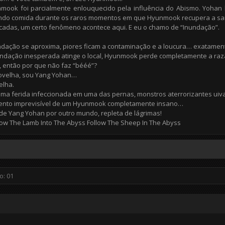
mook foi parcialmente enlouquecido pela influência do Abismo. Yohan 
ando comida durante os raros momentos em que Hyunmook recupera a sa
adas, um certo fenômeno acontece aqui. E eu o chamo de “Inundação”.
dação se aproxima, piores ficam a contaminação e a loucura… exatament
ndação inesperada atinge o local, Hyunmook perde completamente a ra
 então por que não faz “bééé”?
ovelha, sou Yang Yohan…
lha.
uma ferida infeccionada em uma das pernas, monstros aterrorizantes ui
ento imprevisível de um Hyunmook completamente insano…
de Yang Yohan por outro mundo, repleta de lágrimas!
low The Lamb Into The Abyss Follow The Sheep In The Abyss