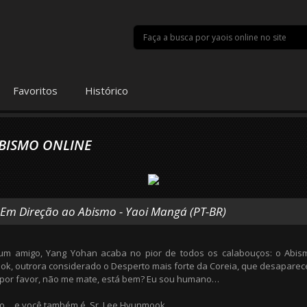
Favoritos
Histórico
ABISMO ONLINE
a Em Direção ao Abismo - Yaoi Mangá (PT-BR)
 um amigo, Yang Yohan acaba no pior de todos os calabouços: o Abis
k, outrora considerado o Desperto mais forte da Coreia, que desaparec
por favor, não me mate, está bem? Eu sou humano…
o… e você também é, Sr. Lee Hyunmook.