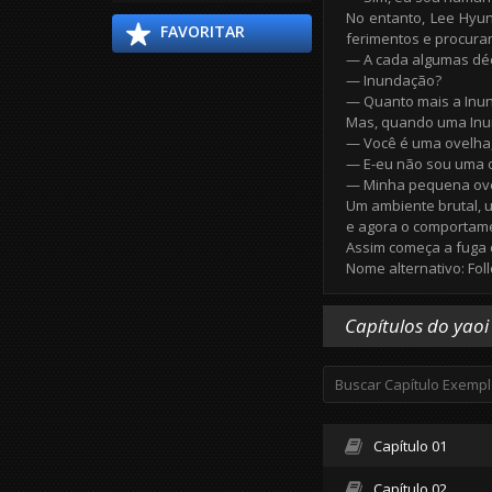
No entanto, Lee Hyun
FAVORITAR
ferimentos e procur
— A cada algumas déc
— Inundação?
— Quanto mais a Inun
Mas, quando uma Inu
— Você é uma ovelha,
— E-eu não sou uma 
— Minha pequena ove
Um ambiente brutal, 
e agora o comportam
Assim começa a fuga 
Nome alternativo: Fol
Capítulos do yaoi
Capítulo 01
Capítulo 02