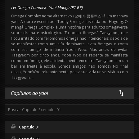
Ler Omega Complex - Yaoi Mangá (PT-BR)
Omega Complex nome alternativo (오메가 콤플렉스) é um manhwa
yaoi. A obra é escrita por Today Spring e ilustrada por Hagong. O
mangá Omega Complex é uma história para adultos omegaverse
sobre drama e psicologico. “Eu odeio ômegas” Taegyeom, que
ficou irritado com feromônios ômega não intencionais depois de
se manifestar como um alfa dominante, evita ômegas e conta
com seu amigo de infância Yoon Woo. Mas antes de evitar
Taegyeom por cinco anos, Yoon Woo de repente se manifesta
como um ômega, ele acidentalmente encontra Taegyeom em um
bar em frente à escola. Somos amigos, não somos? No final
disso, YoonWoo relutantemente passa sua vida universitária com
Taegyeom….
Capítulos do yaoi
Capítulo 01
Capítulo 02