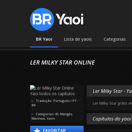
BR Yaoi
Lista de yaois
Categorias
LER MILKY STAR ONLINE
Ler Milky Star - 
Tradução:
Português / PT-
Ler Milky Star grátis 
BR
Categorias:
Bl
,
Mangás
,
Capítulos do yaoi
Manhwa
,
Yaois
FAVORITAR