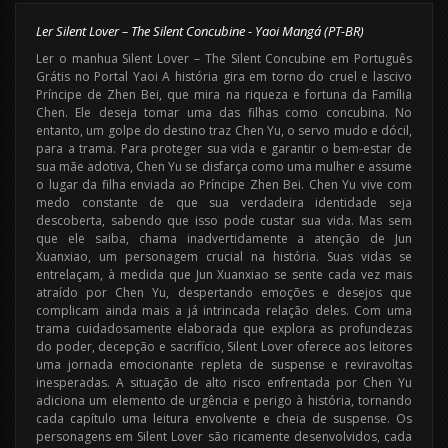
Ler Silent Lover – The Silent Concubine - Yaoi Mangá (PT-BR)
Ler o manhua Silent Lover – The Silent Concubine em Português
Grátis no Portal Yaoi A história gira em torno do cruel e lascivo
Príncipe de Zhen Bei, que mira na riqueza e fortuna da Família
Chen. Ele deseja tomar uma das filhas como concubina. No
entanto, um golpe do destino traz Chen Yu, o servo mudo e dócil,
para a trama. Para proteger sua vida e garantir o bem-estar de
sua mãe adotiva, Chen Yu se disfarça como uma mulher e assume
o lugar da filha enviada ao Príncipe Zhen Bei. Chen Yu vive com
medo constante de que sua verdadeira identidade seja
descoberta, sabendo que isso pode custar sua vida. Mas sem
que ele saiba, chama inadvertidamente a atenção de Jun
Xuanxiao, um personagem crucial na história. Suas vidas se
entrelaçam, à medida que Jun Xuanxiao se sente cada vez mais
atraído por Chen Yu, despertando emoções e desejos que
complicam ainda mais a já intrincada relação deles. Com uma
trama cuidadosamente elaborada que explora as profundezas
do poder, decepção e sacrifício, Silent Lover oferece aos leitores
uma jornada emocionante repleta de suspense e reviravoltas
inesperadas. A situação de alto risco enfrentada por Chen Yu
adiciona um elemento de urgência e perigo à história, tornando
cada capítulo uma leitura envolvente e cheia de suspense. Os
personagens em Silent Lover são ricamente desenvolvidos, cada