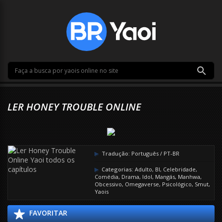
LER HONEY TROUBLE ONLINE
Tradução:
Português / PT-BR
Categorias:
Adulto
,
Bl
,
Celebridade
,
Comédia
,
Drama
,
Idol
,
Mangás
,
Manhwa
,
Obcessivo
,
Omegaverse
,
Psicológico
,
Smut
,
Yaois
FAVORITAR