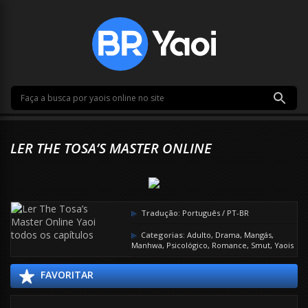
LER THE TOSA’S MASTER ONLINE
Tradução:
Português / PT-BR
Categorias:
Adulto
,
Drama
,
Mangás
,
Manhwa
,
Psicológico
,
Romance
,
Smut
,
Yaois
FAVORITAR