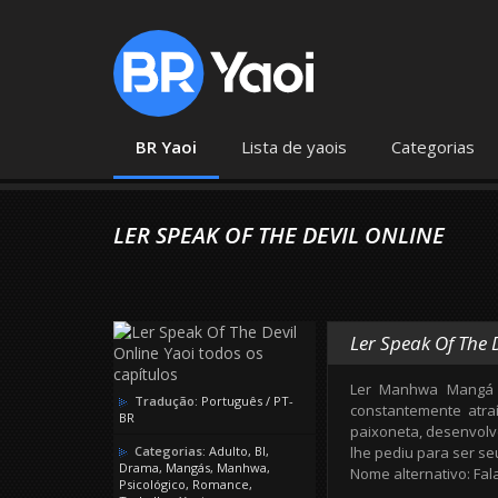
BR Yaoi
Lista de yaois
Categorias
LER SPEAK OF THE DEVIL ONLINE
Ler Speak Of The 
Ler Manhwa Mangá M
Tradução:
Português / PT-
constantemente atra
BR
paixoneta, desenvolv
Categorias:
Adulto
,
Bl
,
lhe pediu para ser se
Drama
,
Mangás
,
Manhwa
,
Nome alternativo: Fa
Psicológico
,
Romance
,