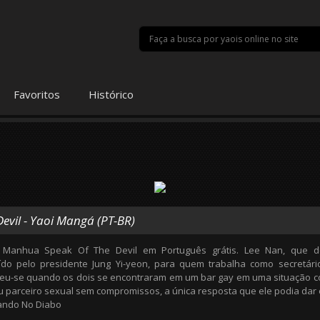
Favoritos
Histórico
Devil - Yaoi Mangá (PT-BR)
anhua Speak Of The Devil em Português grátis. Lee Nan, que des
ído pelo presidente Jung Yi-yeon, para quem trabalha como secretá
eu-se quando os dois se encontraram em um bar gay em uma situação c
u parceiro sexual sem compromissos, a única resposta que ele podia dar 
lando No Diabo