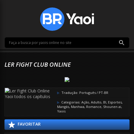
LER FIGHT CLUB ONLINE
Tradução:
Português / PT-BR
Categorias:
Ação
,
Adulto
,
Bl
,
Esportes
,
Mangás
,
Manhwa
,
Romance
,
Shounen ai
,
Yaois
FAVORITAR