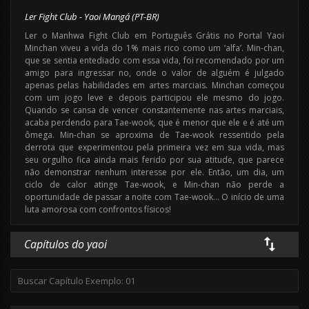
Ler Fight Club - Yaoi Mangá (PT-BR)
Ler o Manhwa Fight Club em Português Grátis no Portal Yaoi
Minchan viveu a vida do 1% mais rico como um ‘alfa’. Min-chan,
que se sentia entediado com essa vida, foi recomendado por um
amigo para ingressar no, onde o valor de alguém é julgado
apenas pelas habilidades em artes marciais. Minchan começou
com um jogo leve e depois participou ele mesmo do jogo.
Quando se cansa de vencer constantemente nas artes marciais,
acaba perdendo para Tae-wook, que é menor que ele e é até um
ômega. Min-chan se aproxima de Tae-wook ressentido pela
derrota que experimentou pela primeira vez em sua vida, mas
seu orgulho fica ainda mais ferido por sua atitude, que parece
não demonstrar nenhum interesse por ele. Então, um dia, um
ciclo de calor atinge Tae-wook, e Min-chan não perde a
oportunidade de passar a noite com Tae-wook… O início de uma
luta amorosa com confrontos físicos!
Capítulos do yaoi