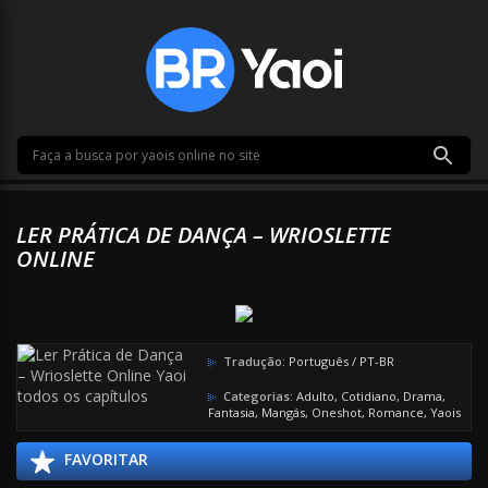
LER PRÁTICA DE DANÇA – WRIOSLETTE
ONLINE
Tradução:
Português / PT-BR
Categorias:
Adulto
,
Cotidiano
,
Drama
,
Fantasia
,
Mangás
,
Oneshot
,
Romance
,
Yaois
FAVORITAR