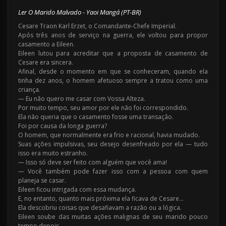
Ler O Marido Malvado - Yaoi Mangá (PT-BR)
Cesare Traon Karl Erzet, o Comandante-Chefe Imperial.
Após três anos de serviço na guerra, ele voltou para propor
casamento a Eileen.
Eileen lutou para acreditar que a proposta de casamento de
Cesare era sincera.
Afinal, desde o momento em que se conheceram, quando ela
tinha dez anos, o homem afetuoso sempre a tratou como uma
criança.
— Eu não quero me casar com Vossa Alteza.
Por muito tempo, seu amor por ele não foi correspondido.
Ela não queria que o casamento fosse uma transação.
Foi por causa da longa guerra?
O homem, que normalmente era frio e racional, havia mudado.
Suas ações impulsivas, seu desejo desenfreado por ela — tudo
isso era muito estranho.
— Isso só deve ser feito com alguém que você ama!
— Você também pode fazer isso com a pessoa com quem
planeja se casar.
Eileen ficou intrigada com essa mudança.
E, no entanto, quanto mais próxima ela ficava de Cesare…
Ela descobriu coisas que desafiavam a razão ou a lógica.
Eileen soube das muitas ações malignas de seu marido pouco
tempo depois.