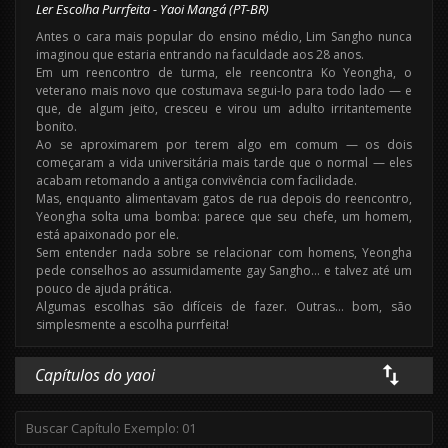
Ler Escolha Purrfeita - Yaoi Mangá (PT-BR)
Antes o cara mais popular do ensino médio, Lim Sangho nunca
imaginou que estaria entrando na faculdade aos 28 anos.
Em um reencontro de turma, ele reencontra Ko Yeongha, o
veterano mais novo que costumava segui-lo para todo lado — e
que, de algum jeito, cresceu e virou um adulto irritantemente
bonito.
Ao se aproximarem por terem algo em comum — os dois
começaram a vida universitária mais tarde que o normal — eles
acabam retomando a antiga convivência com facilidade.
Mas, enquanto alimentavam gatos de rua depois do reencontro,
Yeongha solta uma bomba: parece que seu chefe, um homem,
está apaixonado por ele.
Sem entender nada sobre se relacionar com homens, Yeongha
pede conselhos ao assumidamente gay Sangho… e talvez até um
pouco de ajuda prática.
Algumas escolhas são difíceis de fazer. Outras… bom, são
simplesmente a escolha purrfeita!
Capítulos do yaoi