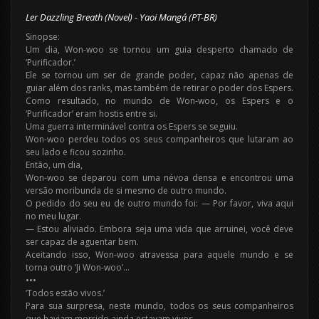
Ler Dazzling Breath (Novel) - Yaoi Mangá (PT-BR)
Sinopse:
Um dia, Won-woo se tornou um guia desperto chamado de
‘Purificador.’
Ele se tornou um ser de grande poder, capaz não apenas de
guiar além dos ranks, mas também de retirar o poder dos Espers.
Como resultado, no mundo de Won-woo, os Espers e o
‘Purificador’ eram hostis entre si.
Uma guerra interminável contra os Espers se seguiu.
Won-woo perdeu todos os seus companheiros que lutaram ao
seu lado e ficou sozinho.
Então, um dia,
Won-woo se deparou com uma névoa densa e encontrou uma
versão moribunda de si mesmo de outro mundo.
O pedido do seu eu de outro mundo foi: — Por favor, viva aqui
no meu lugar.
— Estou aliviado. Embora seja uma vida que arruinei, você deve
ser capaz de aguentar bem.
Aceitando isso, Won-woo atravessa para aquele mundo e se
torna outro ‘Ji Won-woo’…
•••
‘Todos estão vivos.’
Para sua surpresa, neste mundo, todos os seus companheiros
que haviam morrido ainda estavam vivos.