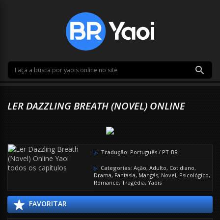
LER DAZZLING BREATH (NOVEL) ONLINE
Tradução:
Português / PT-BR
Categorias:
Ação
,
Adulto
,
Cotidiano
,
Drama
,
Fantasia
,
Mangás
,
Novel
,
Psicológico
,
Romance
,
Tragédia
,
Yaois
FAVORITAR