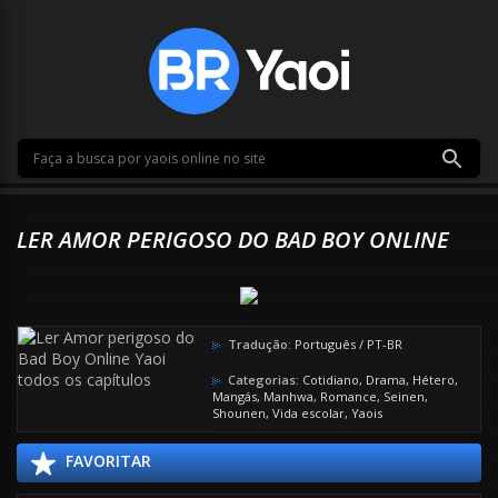
LER AMOR PERIGOSO DO BAD BOY ONLINE
Tradução:
Português / PT-BR
Categorias:
Cotidiano
,
Drama
,
Hétero
,
Mangás
,
Manhwa
,
Romance
,
Seinen
,
Shounen
,
Vida escolar
,
Yaois
FAVORITAR