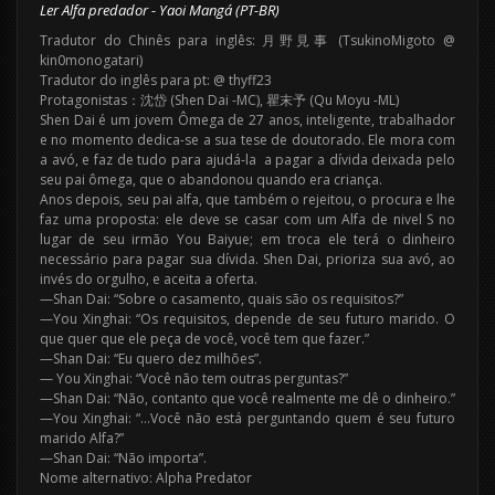
Ler Alfa predador - Yaoi Mangá (PT-BR)
Tradutor do Chinês para inglês: 月野見事 (TsukinoMigoto @
kin0monogatari)
Tradutor do inglês para pt: @ thyff23
Protagonistas：沈岱 (Shen Dai -MC), 瞿末予 (Qu Moyu -ML)
Shen Dai é um jovem Ômega de 27 anos, inteligente, trabalhador
e no momento dedica-se a sua tese de doutorado. Ele mora com
a avó, e faz de tudo para ajudá-la a pagar a dívida deixada pelo
seu pai ômega, que o abandonou quando era criança.
Anos depois, seu pai alfa, que também o rejeitou, o procura e lhe
faz uma proposta: ele deve se casar com um Alfa de nivel S no
lugar de seu irmão You Baiyue; em troca ele terá o dinheiro
necessário para pagar sua dívida. Shen Dai, prioriza sua avó, ao
invés do orgulho, e aceita a oferta.
—Shan Dai: “Sobre o casamento, quais são os requisitos?”
—You Xinghai: “Os requisitos, depende de seu futuro marido. O
que quer que ele peça de você, você tem que fazer.”
—Shan Dai: “Eu quero dez milhões”.
— You Xinghai: “Você não tem outras perguntas?”
—Shan Dai: “Não, contanto que você realmente me dê o dinheiro.”
—You Xinghai: “…Você não está perguntando quem é seu futuro
marido Alfa?”
—Shan Dai: “Não importa”.
Nome alternativo: Alpha Predator