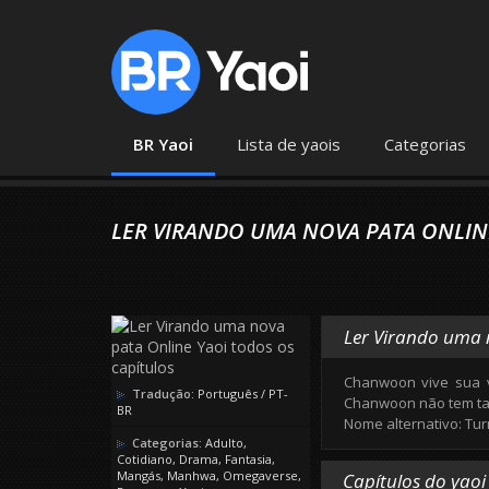
BR Yaoi
Lista de yaois
Categorias
LER VIRANDO UMA NOVA PATA ONLIN
Ler Virando uma 
Chanwoon vive sua v
Tradução:
Português / PT-
Chanwoon não tem tanto
BR
Nome alternativo: Tu
Categorias:
Adulto
,
Cotidiano
,
Drama
,
Fantasia
,
Mangás
,
Manhwa
,
Omegaverse
,
Capítulos do yaoi