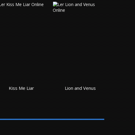
Kiss Me Liar
Lion and Venus
99.9