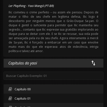
Ler Plaything - Yaoi Mangá (PT-BR)
Ilic cometeu o crime perfeito – ou assim ele pensou. Depois de
matar o filho de seu chefe em legítima defesa, Ilic logo é
descoberto por ninguém menos que o Grão-Duque Sa-yan. O
duque é gentil o suficiente para permitir que Ilic mantenha seu
segredo… contanto que Ilic expresse sua gratidão implorando ao
duque para se deitar com ele. E se Ilic se recusar, sua vida pode
ser ameaçada pela ira de seu chefe. Agora inteiramente à mercê
de Sa-yan, Ilic é forçado a embarcar em um caso que envolve
muito mais do que ele esperava: atos de indecência, intriga
política e talvez até amor.
Capítulos do yaoi
Capítulo 00
Capítulo 01