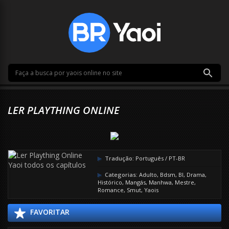
LER PLAYTHING ONLINE
Tradução:
Português / PT-BR
Categorias:
Adulto
,
Bdsm
,
Bl
,
Drama
,
Histórico
,
Mangás
,
Manhwa
,
Mestre
,
Romance
,
Smut
,
Yaois
FAVORITAR