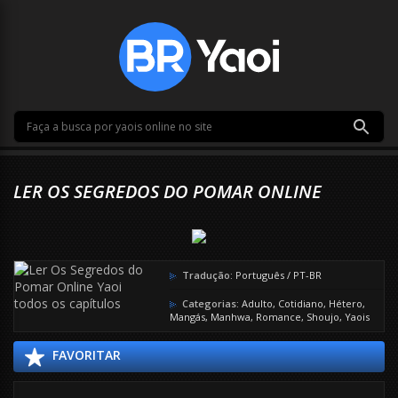
LER OS SEGREDOS DO POMAR ONLINE
Tradução:
Português / PT-BR
Categorias:
Adulto
,
Cotidiano
,
Hétero
,
Mangás
,
Manhwa
,
Romance
,
Shoujo
,
Yaois
FAVORITAR