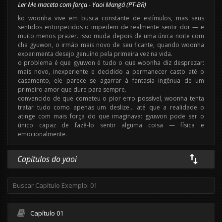
Ler Me maceta com força - Yaoi Mangá (PT-BR)
ko woonha vive em busca constante de estímulos, mas seus
sentidos entorpecidos o impedem de realmente sentir dor — e
muito menos prazer. isso muda depois de uma única noite com
cha gyuwon, o irmão mais novo de seu ficante, quando woonha
experimenta desejo genuíno pela primeira vez na vida.
o problema é que gyuwon é tudo o que woonha diz desprezar:
mais novo, inexperiente e decidido a permanecer casto até o
casamento, ele parece se agarrar à fantasia ingênua de um
primeiro amor que dure para sempre.
convencido de que cometeu o pior erro possível, woonha tenta
tratar tudo como apenas um deslize… até que a realidade o
atinge com mais força do que imaginava: gyuwon pode ser o
único capaz de fazê-lo sentir alguma coisa — física e
emocionalmente.
Capítulos do yaoi
Capítulo 01