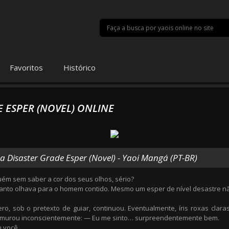
Favoritos
Histórico
E ESPER (NOVEL) ONLINE
a Disaster Grade Esper (Novel) - Yaoi Mangá (PT-BR)
uém sem saber a cor dos seus olhos, sério?
to olhava para o homem contido. Mesmo um esper de nível desastre não
ro, sob o pretexto de guiar, continuou. Eventualmente, íris roxas cla
urmurou inconscientemente: — Eu me sinto… surpreendentemente bem.
 você.