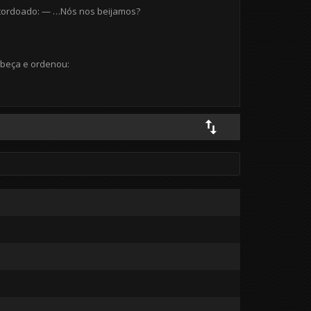
 atordoado: — …Nós nos beijamos?
abeça e ordenou: