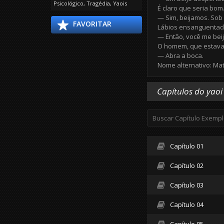
Psicológico
,
Tragédia
,
Yaois
É claro que seria bo
— Sim, beijamos. Sob
FAVORITAR
Lábios ensanguentado
— Então, você me bei
O homem, que estava 
— Abra a boca.
Nome alternativo: Mat
Capítulos do yaoi
Capítulo 01
Capítulo 02
Capítulo 03
Capítulo 04