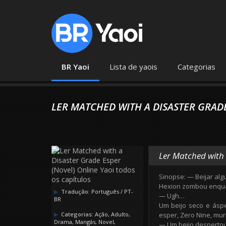
BR Yaoi
Lista de yaois
Categorias
LER MATCHED WITH A DISASTER GRAD
Ler Matched with 
Sinopse: — Beijar alg
Hexion zombou enquan
Tradução:
Português / PT-
— Ugh…
BR
Um beijo seco e áspe
Categorias:
Ação
,
Adulto
,
esper, Zero Nine, m
Drama
,
Mangás
,
Novel
,
— Um beijo despertou