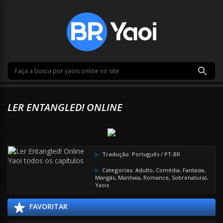
LER ENTANGLED! ONLINE
Tradução:
Português / PT-BR
Categorias:
Adulto
,
Comédia
,
Fantasia
,
Mangás
,
Manhwa
,
Romance
,
Sobrenatural
,
Yaois
FAVORITAR