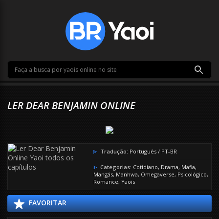
LER DEAR BENJAMIN ONLINE
Tradução:
Português / PT-BR
Categorias:
Cotidiano
,
Drama
,
Mafia
,
Mangás
,
Manhwa
,
Omegaverse
,
Psicológico
,
Romance
,
Yaois
FAVORITAR