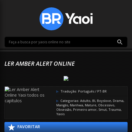
LER AMBER ALERT ONLINE
Tradução:
Português / PT-BR
Categorias:
Adulto
,
Bl
,
Boyslove
,
Drama
,
Mangás
,
Manhwa
,
Mature
,
Obcessivo
,
Obsessão
,
Primeiro amor
,
Smut
,
Trauma
,
Yaois
FAVORITAR