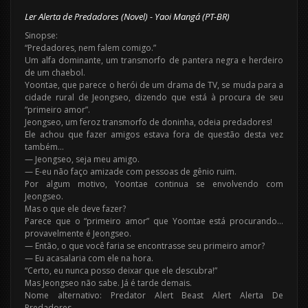
Ler Alerta de Predadores (Novel) - Yaoi Mangá (PT-BR)
Sinopse:
“Predadores, nem falem comigo.”
Um alfa dominante, um transmorfo de pantera negra e herdeiro
de um chaebol.
Yoontae, que parece o herói de um drama de TV, se muda para a
cidade rural de Jeongseo, dizendo que está à procura de seu
“primeiro amor”.
Jeongseo, um feroz transmorfo de doninha, odeia predadores!
Ele achou que fazer amigos estava fora de questão desta vez
também…
— Jeongseo, seja meu amigo.
— E-eu não faço amizade com pessoas de gênio ruim.
Por algum motivo, Yoontae continua se envolvendo com
Jeongseo.
Mas o que ele deve fazer?
Parece que o “primeiro amor” que Yoontae está procurando…
provavelmente é Jeongseo.
— Então, o que você faria se encontrasse seu primeiro amor?
— Eu acasalaria com ele na hora.
“Certo, eu nunca posso deixar que ele descubra!”
Mas Jeongseo não sabe. Já é tarde demais.
Nome alternativo: Predator Alert Beast Alert Alerta De
Predadores