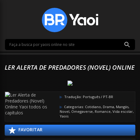
LER ALERTA DE PREDADORES (NOVEL) ONLINE
Tradução:
Português / PT-BR
Categorias:
Cotidiano
,
Drama
,
Mangás
,
Novel
,
Omegaverse
,
Romance
,
Vida escolar
,
Yaois
FAVORITAR