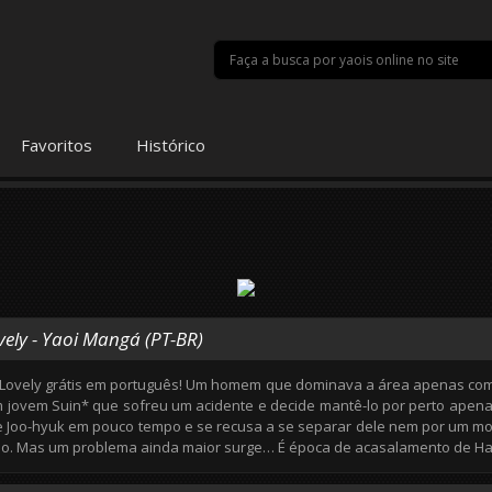
Favoritos
Histórico
vely - Yaoi Mangá (PT-BR)
 Lovely grátis em português! Um homem que dominava a área apenas com s
jovem Suin* que sofreu um acidente e decide mantê-lo por perto apenas 
e Joo-hyuk em pouco tempo e se recusa a se separar dele nem por um m
o. Mas um problema ainda maior surge… É época de acasalamento de Ha