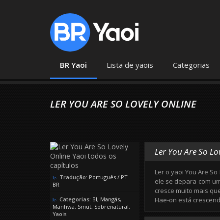
BR Yaoi
Lista de yaois
Categorias
LER YOU ARE SO LOVELY ONLINE
Ler You Are So Lo
Ler o yaoi You Are So
Tradução:
Português / PT-
ele se depara com um 
BR
cresce muito mais qu
Categorias:
Bl
,
Mangás
,
Hae-on está crescend
Manhwa
,
Smut
,
Sobrenatural
,
Yaois