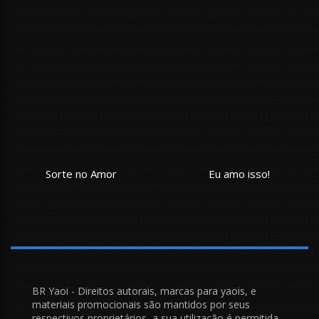
Sorte no Amor
Eu amo isso!
BR Yaoi - Direitos autorais, marcas para yaois, e
materiais promocionais são mantidos por seus
respectivos proprietários, a sua utilização é permitida