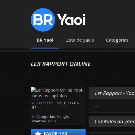
BR Yaoi
Lista de yaois
Categorias
LER RAPPORT ONLINE
Ler Rapport - Yao
Tradução:
Português / PT-
…
BR
Categorias:
Mangás
,
Capítulos do yaoi
Manhwa
,
Yaois
FAVORITAR