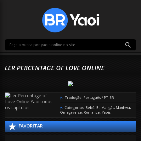
LER PERCENTAGE OF LOVE ONLINE
Tradução:
Português / PT-BR
Categorias:
Bebê
,
Bl
,
Mangás
,
Manhwa
,
Omegaverse
,
Romance
,
Yaois
FAVORITAR