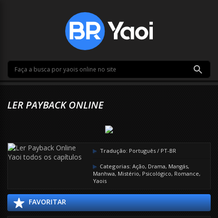
LER PAYBACK ONLINE
Tradução:
Português / PT-BR
Categorias:
Ação
,
Drama
,
Mangás
,
Manhwa
,
Mistério
,
Psicológico
,
Romance
,
Yaois
FAVORITAR