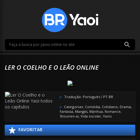
LER O COELHO E O LEÃO ONLINE
Tradução:
Português / PT-BR
Categorias:
Comédia
,
Cotidiano
,
Drama
,
Fantasia
,
Mangás
,
Manhua
,
Romance
,
Shounen-ai
,
Vida escolar
,
Yaois
FAVORITAR