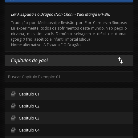
Ler A Espada e o Dragão (Nan Chan) - Yaoi Mangá (PT-BR)
Tradução por: Meihuashijie Revisão por: Flor Carmesim Sinopse:
Eu experimentei todos os sofrimentos deste mundo. Não peço o
nirvana, mas sim você. Demônio selvagem e dificil de domar
(gong) X frio, ascético e infantil imortal (shou)
Nome alternativo: A Espada E O Dragão
Capítulos do yaoi
Capítulo 01
Capítulo 02
Capítulo 03
Capítulo 04