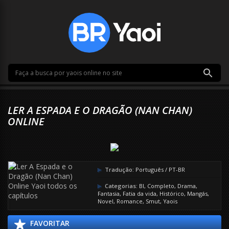
LER A ESPADA E O DRAGÃO (NAN CHAN)
ONLINE
Tradução:
Português / PT-BR
Categorias:
Bl
,
Completo
,
Drama
,
Fantasia
,
Fatia da vida
,
Histórico
,
Mangás
,
Novel
,
Romance
,
Smut
,
Yaois
FAVORITAR