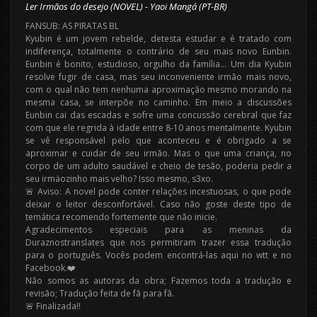
Ler Irmãos do desejo (NOVEL) - Yaoi Mangá (PT-BR)
FANSUB: AS PIRATAS BL
Kyubin é um jovem rebelde, detesta estudar e é tratado com
indiferença, totalmente o contrário de seu mais novo Eunbin.
Eunbin é bonito, estudioso, orgulho da família… Um dia Kyubin
resolve fugir de casa, mas seu inconveniente irmão mais novo,
com o qual não tem nenhuma aproximação mesmo morando na
mesma casa, se interpõe no caminho. Em meio a discussões
Eunbin cai das escadas e sofre uma concussão cerebral que faz
com que ele regrida à idade entre 8-10 anos mentalmente. Kyubin
se vê responsável pelo que aconteceu e é obrigado a se
aproximar e cuidar de seu irmão. Mas o que uma criança, no
corpo de um adulto saudável e cheio de tesão, poderia pedir a
seu irmäozinho mais velho? Isso mesmo, s3xo.
🚨 Aviso: A novel pode conter relações incestuosas, o que pode
deixar o leitor desconfortável. Caso não goste deste tipo de
temática recomendo fortemente que não inicie.
Agradecimentos especiais para as meninas da
Duraznostranslates que nos permitiram trazer essa tradução
para o português. Vocês podem encontrá-las aqui no wtt e no
Facebook.❤️
Não somos as autoras da obra; Fazemos toda a tradução e
revisão; Tradução feita de fã para fã.
🚨 Finalizada!!