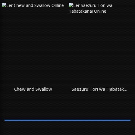
Saezuru Tori wa Habatakanai
Quando o Outono enco