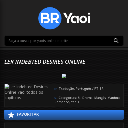
LER INDEBTED DESIRES ONLINE
Tradução:
Português / PT-BR
Categorias:
Bl
,
Drama
,
Mangás
,
Manhua
,
Romance
,
Yaois
FAVORITAR