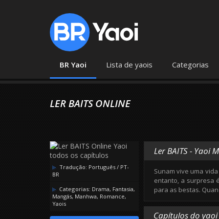
BR Yaoi
Lista de yaois
Categorias
LER BAITS ONLINE
Ler BAITS - Yaoi 
Tradução:
Português / PT-
Sunam vive uma vida a
BR
entanto, a surpresa 
Categorias:
Drama
,
Fantasia
,
para as bestas. Quan
Mangás
,
Manhwa
,
Romance
,
Yaois
Capítulos do yaoi