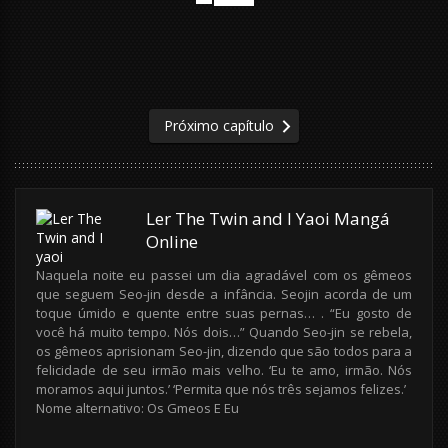
Próximo capítulo
Ler The Twin and I Yaoi Mangá
Online
Naquela noite eu passei um dia agradável com os gêmeos
que seguem Seo-jin desde a infância. Seojin acorda de um
toque úmido e quente entre suas pernas… . “Eu gosto de
você há muito tempo. Nós dois…” Quando Seo-jin se rebela,
os gêmeos aprisionam Seo-jin, dizendo que são todos para a
felicidade de seu irmão mais velho. ‘Eu te amo, irmão. Nós
moramos aqui juntos.’ ‘Permita que nós três sejamos felizes.’
Nome alternativo: Os Gmeos E Eu