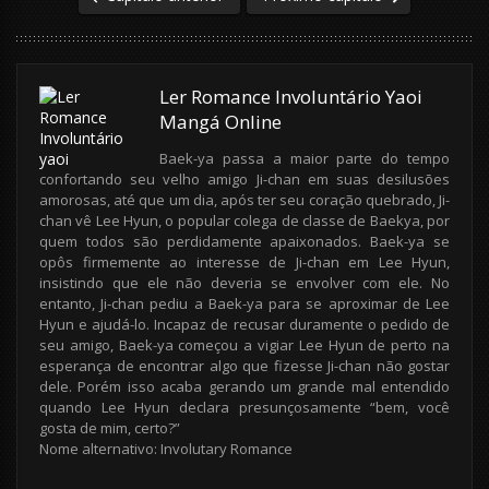
Ler Romance Involuntário Yaoi
Mangá Online
Baek-ya passa a maior parte do tempo
confortando seu velho amigo Ji-chan em suas desilusões
amorosas, até que um dia, após ter seu coração quebrado, Ji-
chan vê Lee Hyun, o popular colega de classe de Baekya, por
quem todos são perdidamente apaixonados. Baek-ya se
opôs firmemente ao interesse de Ji-chan em Lee Hyun,
insistindo que ele não deveria se envolver com ele. No
entanto, Ji-chan pediu a Baek-ya para se aproximar de Lee
Hyun e ajudá-lo. Incapaz de recusar duramente o pedido de
seu amigo, Baek-ya começou a vigiar Lee Hyun de perto na
esperança de encontrar algo que fizesse Ji-chan não gostar
dele. Porém isso acaba gerando um grande mal entendido
quando Lee Hyun declara presunçosamente “bem, você
gosta de mim, certo?”
Nome alternativo: Involutary Romance