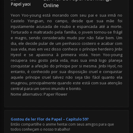
Online
Yeon Yoo-young está morando com seu pai e sua irmã no
Castelo Yongsan, no campo, desde que sua mãe foi
injustamente acusada de roubo e espancada até a morte.
Torturado e maltratado pela família, o jovem tornou-se frágil
e magro, sendo considerado mudo por não falar bem. Um
dia, ele decide pular de um penhasco costeiro e acabar com
sua vida, mas em vez disso conhece o príncipe herdeiro Jinbi
Hyeol e se apaixona à primeira vista. Yeon Yoo-young
recupera seu gosto pela vida, mas sua irmã logo planeja
conquistar a afeição do príncipe por si mesma. Jinbi Hyol, no
entanto, é conhecido por sua disposição cruel e conquistar
aquele príncipe cruel talvez não seja tão fácil quanto ela
imaginou, principalmente quando este está com sua atenção
central para um servo imundo e bonito.
Nome alternativo: Paper Flower
Gostou de ler Flor de Papel – Capítulo 59?
Então compartilhe o anime hentai com seus amigos para que
todos conheçam o nosso trabalho!