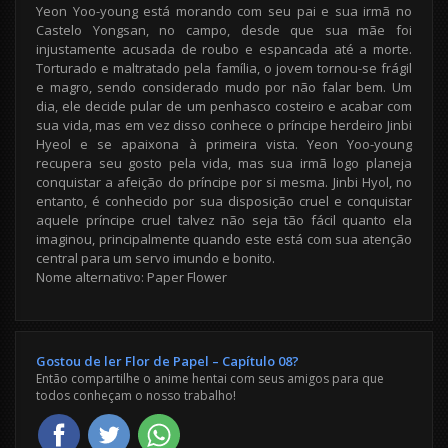
Yeon Yoo-young está morando com seu pai e sua irmã no
Castelo Yongsan, no campo, desde que sua mãe foi
injustamente acusada de roubo e espancada até a morte.
Torturado e maltratado pela família, o jovem tornou-se frágil
e magro, sendo considerado mudo por não falar bem. Um
dia, ele decide pular de um penhasco costeiro e acabar com
sua vida, mas em vez disso conhece o príncipe herdeiro Jinbi
Hyeol e se apaixona à primeira vista. Yeon Yoo-young
recupera seu gosto pela vida, mas sua irmã logo planeja
conquistar a afeição do príncipe por si mesma. Jinbi Hyol, no
entanto, é conhecido por sua disposição cruel e conquistar
aquele príncipe cruel talvez não seja tão fácil quanto ela
imaginou, principalmente quando este está com sua atenção
central para um servo imundo e bonito.
Nome alternativo: Paper Flower
Gostou de ler Flor de Papel – Capítulo 08?
Então compartilhe o anime hentai com seus amigos para que
todos conheçam o nosso trabalho!