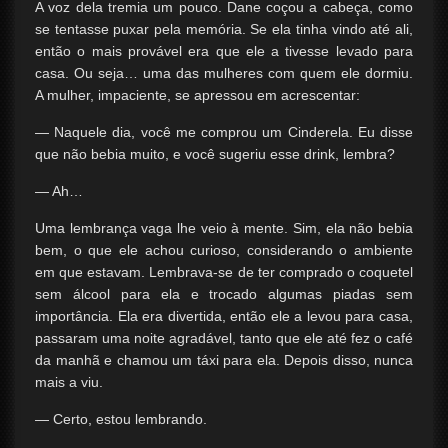
A voz dela tremia um pouco. Dane coçou a cabeça, como
se tentasse puxar pela memória. Se ela tinha vindo até ali,
então o mais provável era que ele a tivesse levado para
casa. Ou seja… uma das mulheres com quem ele dormiu.
A mulher, impaciente, se apressou em acrescentar:
— Naquele dia, você me comprou um Cinderela. Eu disse
que não bebia muito, e você sugeriu esse drink, lembra?
— Ah…
Uma lembrança vaga lhe veio à mente. Sim, ela não bebia
bem, o que ele achou curioso, considerando o ambiente
em que estavam. Lembrava-se de ter comprado o coquetel
sem álcool para ela e trocado algumas piadas sem
importância. Ela era divertida, então ele a levou para casa,
passaram uma noite agradável, tanto que ele até fez o café
da manhã e chamou um táxi para ela. Depois disso, nunca
mais a viu.
— Certo, estou lembrando.