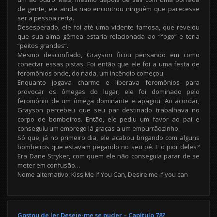
de gente, ele ainda não encontrou ninguém que parecesse
ser a pessoa certa.
Desesperado, ele foi até uma vidente famosa, que revelou
que sua alma gêmea estaria relacionada ao “fogo” e teria
“peitos grandes”.
Mesmo desconfiado, Grayson ficou pensando em como
conectar essas pistas. Foi então que ele foi a uma festa de
feromônios onde, do nada, um incêndio começou.
Enquanto jogava charme e liberava feromônios para
provocar os ômegas do lugar, ele foi dominado pelo
feromônio de um ômega dominante e apagou. Ao acordar,
Grayson percebeu que seu par destinado trabalhava no
corpo de bombeiros. Então, ele pediu um favor ao pai e
conseguiu um emprego lá graças a um empurrãozinho.
Só que, já no primeiro dia, ele acabou brigando com alguns
bombeiros que estavam pegando no seu pé. E o pior deles?
Era Dane Stryker, com quem ele não conseguia parar de se
meter em confusão…
Nome alternativo: Kiss Me If You Can, Desire me if you can
Gostou de ler Deseje-me se puder – Capítulo 78?