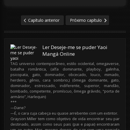
Capítulo anterior
Próximo capítulo
Ler Deseje-me se puder Yaoi
Mangá Online
TAG universo contemporâneo, estilo ocidental, omegaverse,
batalha romântica, (alfa dominante, playboy, galinha,
psicopata, gato, dominador, obcecado, louco, mimado,
herdeiro, gênio, cara sombrio,) (ômega dominante, gato,
dominador, estressado, indiferente, superior, mandão,
bombado, competente, promíscuo, ômega grávido, “porta de
armário”, Harlequin)
***
—Dane?
—É, o cara cuja cabeça eu quase arrebentei com um extintor.
Grayson Miller tem como objetivo de vida encontrar seu par
destinado, assim como seus pais (pai e papai) encontraram
um ao outro. Mas, mesmo depois de sair com uma porrada